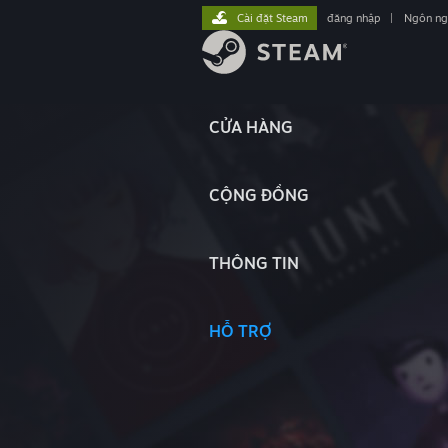
Cài đặt Steam
đăng nhập
|
Ngôn n
CỬA HÀNG
CỘNG ĐỒNG
THÔNG TIN
HỖ TRỢ