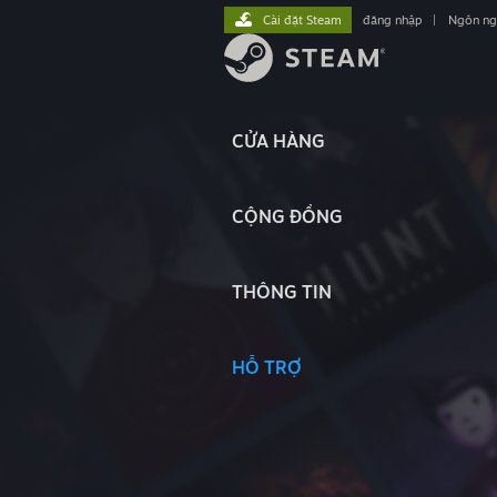
Cài đặt Steam
đăng nhập
|
Ngôn n
CỬA HÀNG
CỘNG ĐỒNG
THÔNG TIN
HỖ TRỢ