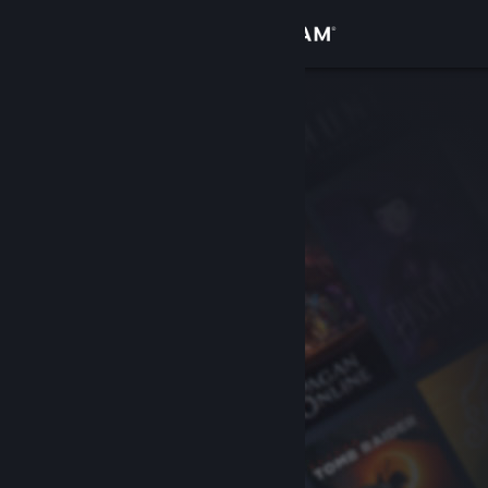
Đăng nhập
Cửa hàng
Cộng đồng
Thông tin
Hỗ trợ
Thay đổi ngôn ngữ
Cài ứng dụng Steam di động
Xem web cho desktop