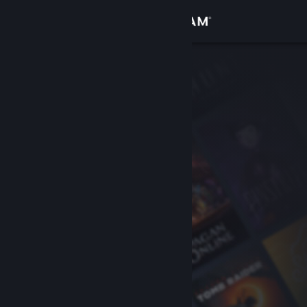
Đăng nhập
Cửa hàng
Cộng đồng
Thông tin
Hỗ trợ
Thay đổi ngôn ngữ
Cài ứng dụng Steam di động
Xem web cho desktop