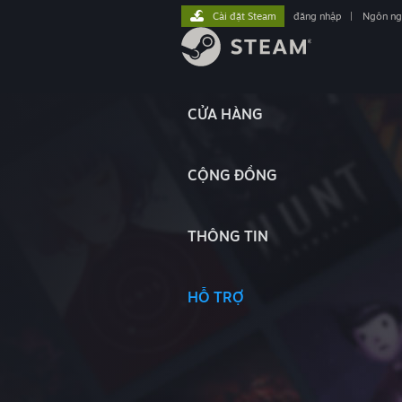
Cài đặt Steam
đăng nhập
|
Ngôn n
CỬA HÀNG
CỘNG ĐỒNG
THÔNG TIN
HỖ TRỢ