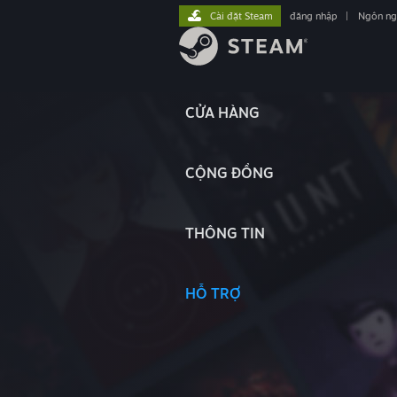
Cài đặt Steam
đăng nhập
|
Ngôn n
CỬA HÀNG
CỘNG ĐỒNG
THÔNG TIN
HỖ TRỢ