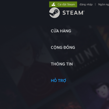
Cài đặt Steam
đăng nhập
|
Ngôn n
CỬA HÀNG
CỘNG ĐỒNG
THÔNG TIN
HỖ TRỢ