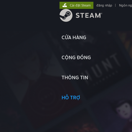
Cài đặt Steam
đăng nhập
|
Ngôn n
CỬA HÀNG
CỘNG ĐỒNG
THÔNG TIN
HỖ TRỢ