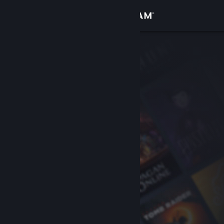
Đăng nhập
Cửa hàng
Cộng đồng
Thông tin
Hỗ trợ
Thay đổi ngôn ngữ
Cài ứng dụng Steam di động
Xem web cho desktop