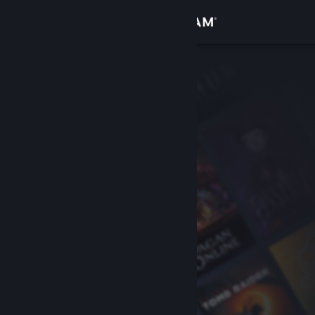
Đăng nhập
Cửa hàng
Cộng đồng
Thông tin
Hỗ trợ
Thay đổi ngôn ngữ
Cài ứng dụng Steam di động
Xem web cho desktop