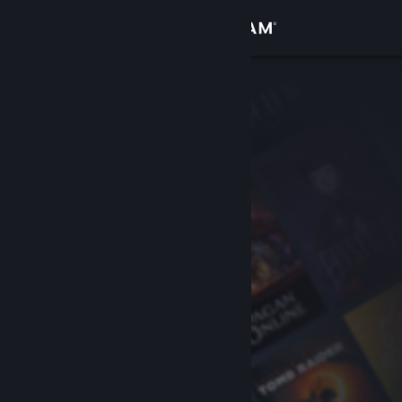
Đăng nhập
Cửa hàng
Cộng đồng
Thông tin
Hỗ trợ
Thay đổi ngôn ngữ
Cài ứng dụng Steam di động
Xem web cho desktop