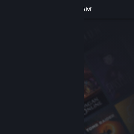
Đăng nhập
Cửa hàng
Cộng đồng
Thông tin
Hỗ trợ
Thay đổi ngôn ngữ
Cài ứng dụng Steam di động
Xem web cho desktop