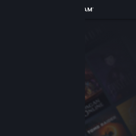
Đăng nhập
Cửa hàng
Cộng đồng
Thông tin
Hỗ trợ
Thay đổi ngôn ngữ
Cài ứng dụng Steam di động
Xem web cho desktop