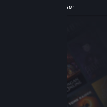
Đăng nhập
Cửa hàng
Cộng đồng
Thông tin
Hỗ trợ
Thay đổi ngôn ngữ
Cài ứng dụng Steam di động
Xem web cho desktop