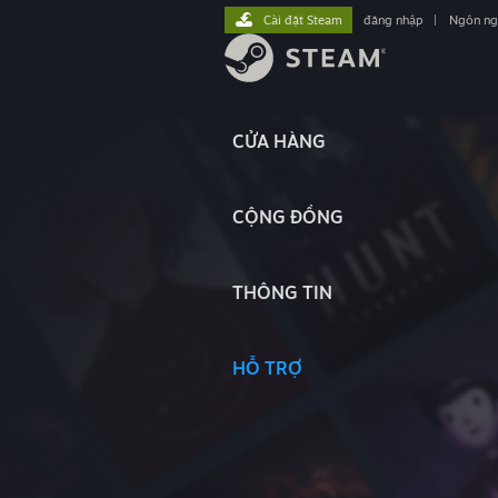
Cài đặt Steam
đăng nhập
|
Ngôn n
CỬA HÀNG
CỘNG ĐỒNG
THÔNG TIN
HỖ TRỢ