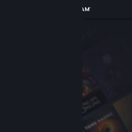
Đăng nhập
Cửa hàng
Cộng đồng
Thông tin
Hỗ trợ
Thay đổi ngôn ngữ
Cài ứng dụng Steam di động
Xem web cho desktop