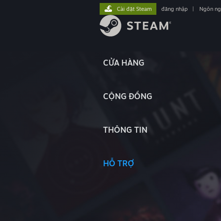
Cài đặt Steam
đăng nhập
|
Ngôn n
CỬA HÀNG
CỘNG ĐỒNG
THÔNG TIN
HỖ TRỢ