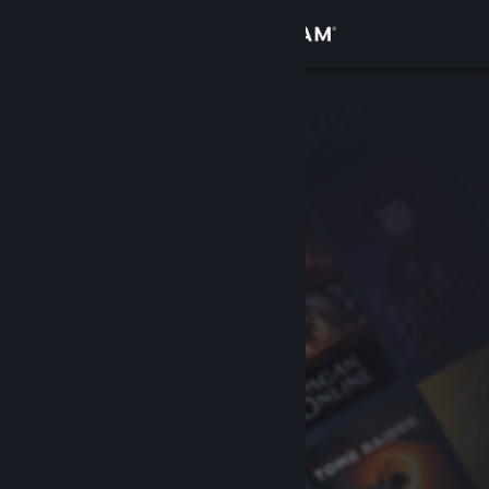
Đăng nhập
Cửa hàng
Cộng đồng
Thông tin
Hỗ trợ
Thay đổi ngôn ngữ
Cài ứng dụng Steam di động
Xem web cho desktop