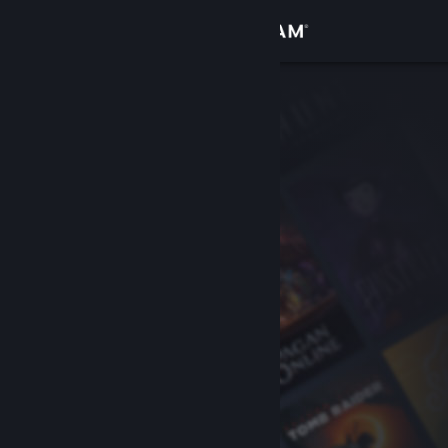
Đăng nhập
Cửa hàng
Cộng đồng
Thông tin
Hỗ trợ
Thay đổi ngôn ngữ
Cài ứng dụng Steam di động
Xem web cho desktop