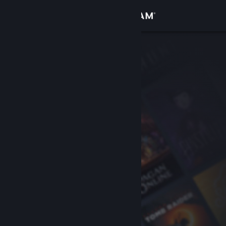
Đăng nhập
Cửa hàng
Cộng đồng
Thông tin
Hỗ trợ
Thay đổi ngôn ngữ
Cài ứng dụng Steam di động
Xem web cho desktop