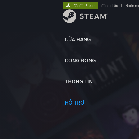
Cài đặt Steam
đăng nhập
|
Ngôn n
CỬA HÀNG
CỘNG ĐỒNG
THÔNG TIN
HỖ TRỢ