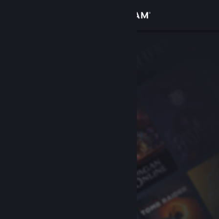
Đăng nhập
Cửa hàng
Cộng đồng
Thông tin
Hỗ trợ
Thay đổi ngôn ngữ
Cài ứng dụng Steam di động
Xem web cho desktop