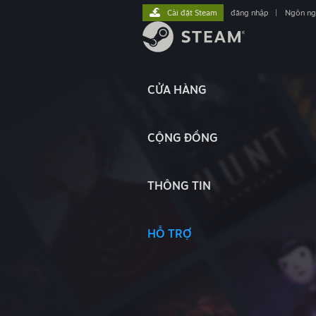
Cài đặt Steam
đăng nhập
|
Ngôn n
CỬA HÀNG
CỘNG ĐỒNG
THÔNG TIN
HỖ TRỢ