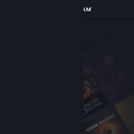
Đăng nhập
Cửa hàng
Cộng đồng
Thông tin
Hỗ trợ
Thay đổi ngôn ngữ
Cài ứng dụng Steam di động
Xem web cho desktop