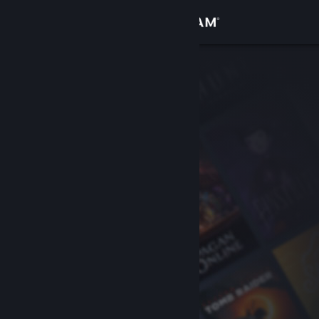
Đăng nhập
Cửa hàng
Cộng đồng
Thông tin
Hỗ trợ
Thay đổi ngôn ngữ
Cài ứng dụng Steam di động
Xem web cho desktop