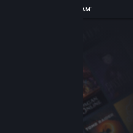
Đăng nhập
Cửa hàng
Cộng đồng
Thông tin
Hỗ trợ
Thay đổi ngôn ngữ
Cài ứng dụng Steam di động
Xem web cho desktop