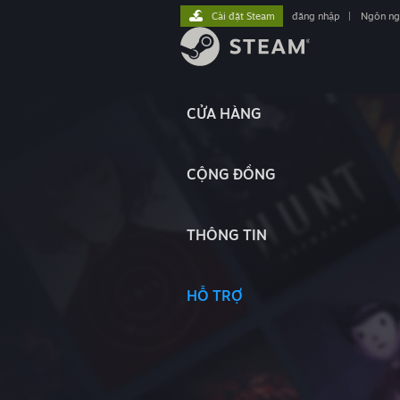
Cài đặt Steam
đăng nhập
|
Ngôn n
CỬA HÀNG
CỘNG ĐỒNG
THÔNG TIN
HỖ TRỢ