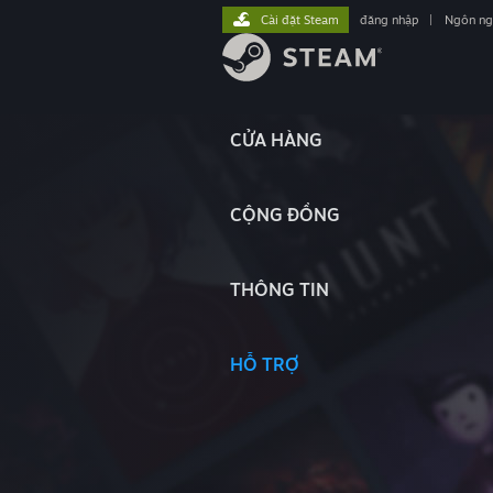
Cài đặt Steam
đăng nhập
|
Ngôn n
CỬA HÀNG
CỘNG ĐỒNG
THÔNG TIN
HỖ TRỢ