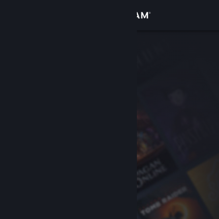
Đăng nhập
Cửa hàng
Cộng đồng
Thông tin
Hỗ trợ
Thay đổi ngôn ngữ
Cài ứng dụng Steam di động
Xem web cho desktop