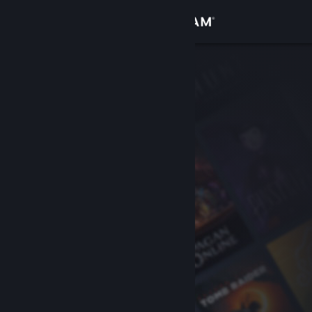
Đăng nhập
Cửa hàng
Cộng đồng
Thông tin
Hỗ trợ
Thay đổi ngôn ngữ
Cài ứng dụng Steam di động
Xem web cho desktop