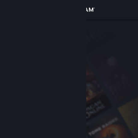
Đăng nhập
Cửa hàng
Cộng đồng
Thông tin
Hỗ trợ
Thay đổi ngôn ngữ
Cài ứng dụng Steam di động
Xem web cho desktop