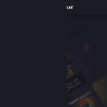
Đăng nhập
Cửa hàng
Cộng đồng
Thông tin
Hỗ trợ
Thay đổi ngôn ngữ
Cài ứng dụng Steam di động
Xem web cho desktop