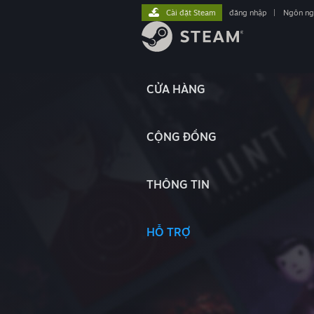
Cài đặt Steam
đăng nhập
|
Ngôn n
CỬA HÀNG
CỘNG ĐỒNG
THÔNG TIN
HỖ TRỢ