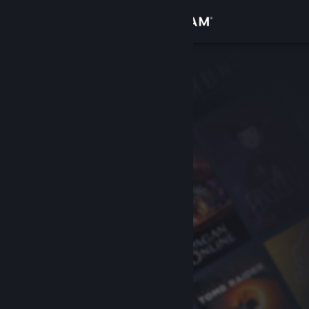
Đăng nhập
Cửa hàng
Cộng đồng
Thông tin
Hỗ trợ
Thay đổi ngôn ngữ
Cài ứng dụng Steam di động
Xem web cho desktop