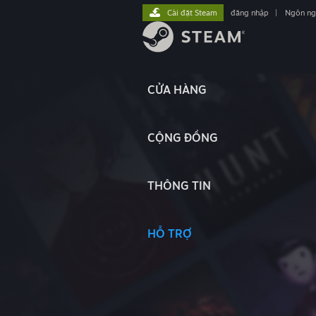
Cài đặt Steam
đăng nhập
|
Ngôn n
CỬA HÀNG
CỘNG ĐỒNG
THÔNG TIN
HỖ TRỢ