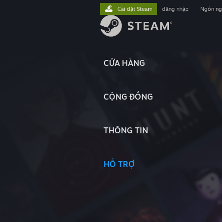
Cài đặt Steam
đăng nhập
|
Ngôn n
CỬA HÀNG
CỘNG ĐỒNG
THÔNG TIN
HỖ TRỢ