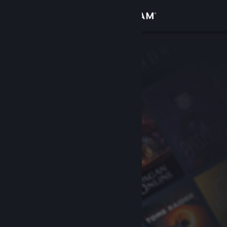
Đăng nhập
Cửa hàng
Cộng đồng
Thông tin
Hỗ trợ
Thay đổi ngôn ngữ
Cài ứng dụng Steam di động
Xem web cho desktop