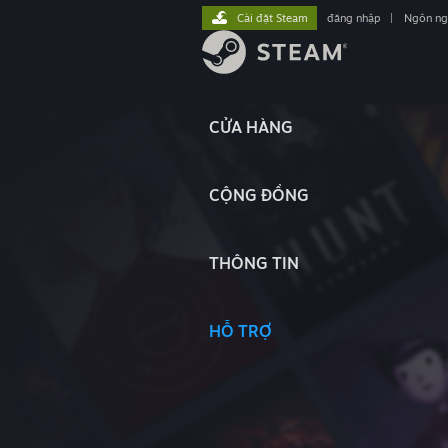
Cài đặt Steam
đăng nhập
|
Ngôn n
CỬA HÀNG
CỘNG ĐỒNG
THÔNG TIN
HỖ TRỢ