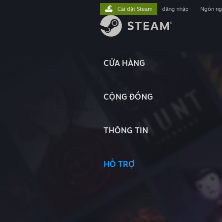
Cài đặt Steam
đăng nhập
|
Ngôn n
CỬA HÀNG
CỘNG ĐỒNG
THÔNG TIN
HỖ TRỢ