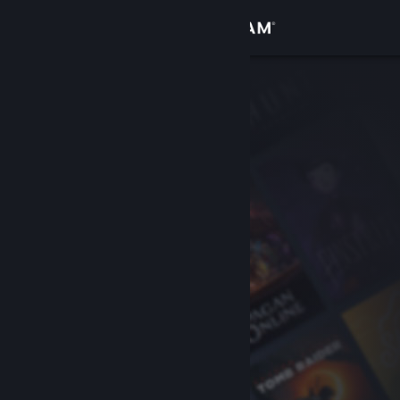
Đăng nhập
Cửa hàng
Cộng đồng
Thông tin
Hỗ trợ
Thay đổi ngôn ngữ
Cài ứng dụng Steam di động
Xem web cho desktop