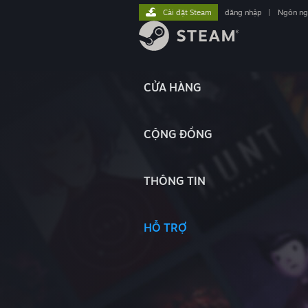
Cài đặt Steam
đăng nhập
|
Ngôn n
CỬA HÀNG
CỘNG ĐỒNG
THÔNG TIN
HỖ TRỢ