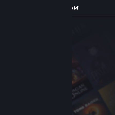
Đăng nhập
Cửa hàng
Cộng đồng
Thông tin
Hỗ trợ
Thay đổi ngôn ngữ
Cài ứng dụng Steam di động
Xem web cho desktop