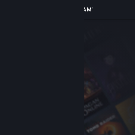
Đăng nhập
Cửa hàng
Cộng đồng
Thông tin
Hỗ trợ
Thay đổi ngôn ngữ
Cài ứng dụng Steam di động
Xem web cho desktop