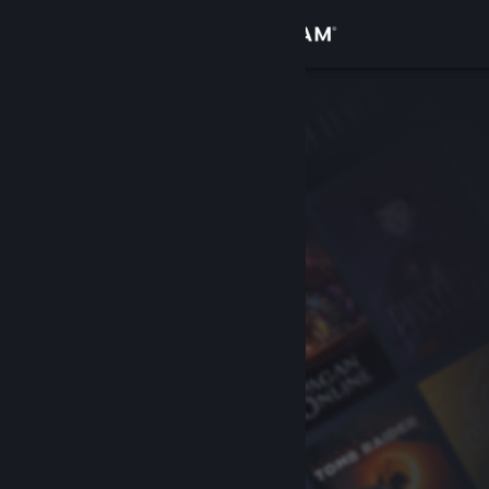
Đăng nhập
Cửa hàng
Cộng đồng
Thông tin
Hỗ trợ
Thay đổi ngôn ngữ
Cài ứng dụng Steam di động
Xem web cho desktop