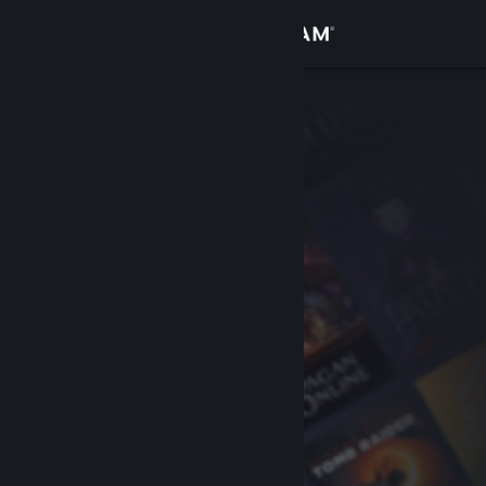
Đăng nhập
Cửa hàng
Cộng đồng
Thông tin
Hỗ trợ
Thay đổi ngôn ngữ
Cài ứng dụng Steam di động
Xem web cho desktop