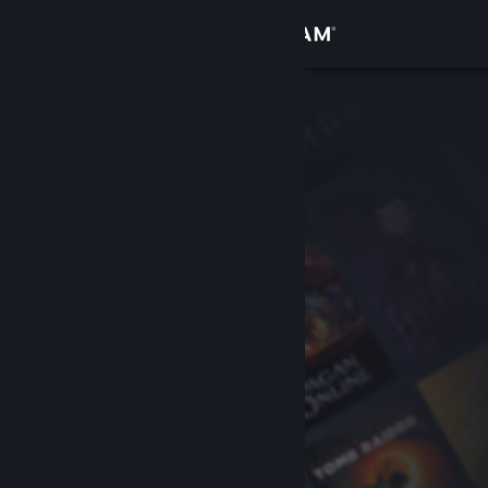
Đăng nhập
Cửa hàng
Cộng đồng
Thông tin
Hỗ trợ
Thay đổi ngôn ngữ
Cài ứng dụng Steam di động
Xem web cho desktop