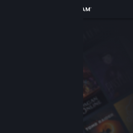
Đăng nhập
Cửa hàng
Cộng đồng
Thông tin
Hỗ trợ
Thay đổi ngôn ngữ
Cài ứng dụng Steam di động
Xem web cho desktop