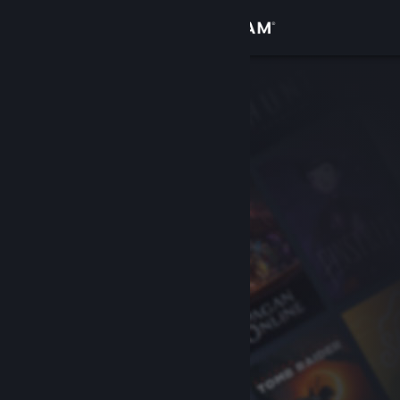
Đăng nhập
Cửa hàng
Cộng đồng
Thông tin
Hỗ trợ
Thay đổi ngôn ngữ
Cài ứng dụng Steam di động
Xem web cho desktop