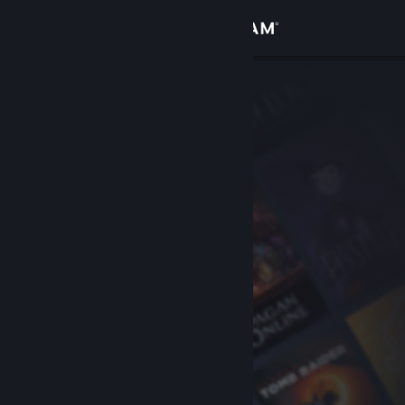
Đăng nhập
Cửa hàng
Cộng đồng
Thông tin
Hỗ trợ
Thay đổi ngôn ngữ
Cài ứng dụng Steam di động
Xem web cho desktop