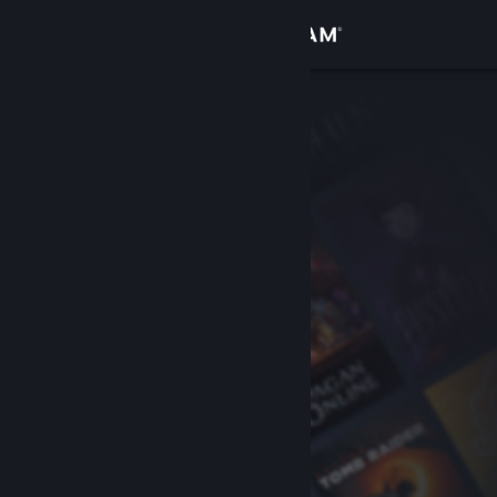
Đăng nhập
Cửa hàng
Cộng đồng
Thông tin
Hỗ trợ
Thay đổi ngôn ngữ
Cài ứng dụng Steam di động
Xem web cho desktop